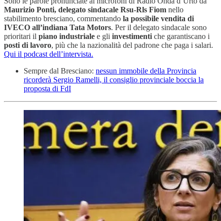
Sono le parole pronunciate ai microfoni di Radio Onda d’Urto da
Maurizio Ponti, delegato sindacale Rsu-Rls Fiom
nello
stabilimento bresciano, commentando
la possibile vendita di
IVECO all’indiana Tata Motors
. Per il delegato sindacale sono
prioritari il
piano industriale
e gli
investimenti
che garantiscano i
posti di lavoro
, più che la nazionalità del padrone che paga i salari.
Qui il podcast dell’intervista.
Sempre dal Bresciano:
nessun immobile della Provincia
ricorderà Sergio Ramelli, il consiglio provinciale boccia la
proposta di FdI