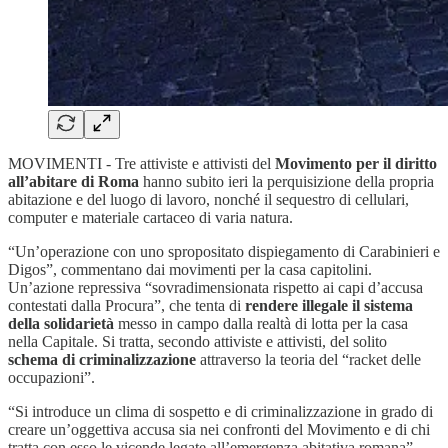
MOVIMENTI - Tre attiviste e attivisti del
Movimento per il diritto
all’abitare di Roma
hanno subito ieri la perquisizione della propria
abitazione e del luogo di lavoro, nonché il sequestro di cellulari,
computer e materiale cartaceo di varia natura.
“Un’operazione con uno spropositato dispiegamento di Carabinieri e
Digos”, commentano dai movimenti per la casa capitolini.
Un’azione repressiva “sovradimensionata rispetto ai capi d’accusa
contestati dalla Procura”, che tenta di
rendere illegale il sistema
della solidarietà
messo in campo dalla realtà di lotta per la casa
nella Capitale. Si tratta, secondo attiviste e attivisti, del solito
schema di criminalizzazione
attraverso la teoria del “racket delle
occupazioni”.
“Si introduce un clima di sospetto e di criminalizzazione in grado di
creare un’oggettiva accusa sia nei confronti del Movimento e di chi
tratta con esso le vicende legate all’emergenza abitativa romana”,