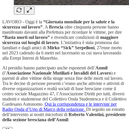
LAVORO - Oggi è la
“Giornata mondiale per la salute e la
sicurezza sul lavoro”
. A
Brescia
oltre cinquanta persone hanno
manifestato davanti alla Prefettura per ricordare le vittime, per dire
“Basta morti sul lavoro”
e rivendicare condizioni di
maggiore
sicurezza sui luoghi di lavoro
. L’iniziativa è stata promossa dai
familiari e dagli amici di
Mirko “Sick” Serpelloni
, 27enne morto
nel 2023 cadendo da 6 metri nel lucernario su cui stava lavorando
alla Errepi Interni di Manerbio.
Al presidio hanno partecipato anche esponenti dell’
Anmil
(l’
Associazione Nazionale Mutiliati e Invalidi del Lavoro
) e
parenti di altre vittime della strage senza fine delle morti sul lavoro.
Tra le decine di persone presenti c’erano anche attiviste e attivisti di
diverse organizzazioni e realtà sociali di base bresciane come il
centro sociale Magazzino 47, l’Associazione Diritti per tutti, diversi
studenti e studentesse del Collettivo Onda Studentesca e il Collettivo
Gardesano Autonomo.
Qui la corrispondenza e le interviste per
Radio Onda d’Urto di Marco della redazione.
Di seguito un estratto
dell’intervento ai nostri microfoni di
Roberto Valentini, presidente
della sezione bresciana dell’Anmil
: