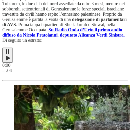
Tulkarem, le due città del nord assediate da oltre 3 mesi, mentre nei
sobborghi settentrionali di Gerusalemme le forze speciali israeliane
travestite da civili hanno rapito l’ennesimo palestinese. Proprio da
Gerusalemme è partita la visita di una
delegazione di parlamentari
di AVS
. Prima tappa i quartieri di Sheik Jarrah e Sinwal, nella
Gerusalemme Occupata.
Su Radio Onda d’Urto il primo audio
diffuso da Nicola Fratoianni, deputato Alleanza Verdi Sinistra.
Di seguito un estratto:
0:00
-1:04