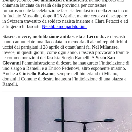
chiamata lanciata da realtà della provincia per contestare
rumorosamente la celebrazione fascista tenutasi ieri nella zona in cui
fu fucilato Mussolini, dopo il 25 Aprile, mentre cercava di scappare
in Svizzera travestito da soldato nazista insieme a Clara Petacci e ad
altri gerarchi fascisti.
Ne abbiamo parlato qui.
Stasera, invece,
mobilitazione
antifascista
a
Lecco
dove i fascisti
hanno annunciato una fiaccolata in memoria di alcuni repubblichini
uccisi dai partigiani il 28 aprile di ottant’anni fa.
Nel Milanese
,
invece, in questi giorni, come ogni anno, i fascisti provocano tramite
le commemorazioni del fascista Sergio Ramelli. A
Sesto San
Giovanni
l’amministrazione di destra ha inaugurato l’intitolazione di
uno slargo a Ramelli e a Enrico Pedenovi, altro esponente missino.
Anche a
Cinisello Balsamo
, sempre nell’hinterland di Milano,
domani il Comune di destra inaugura l’intitolazione di una piazza a
Ramelli.