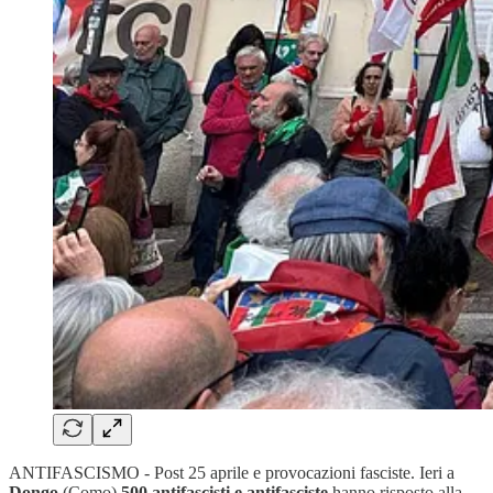
ANTIFASCISMO - Post 25 aprile e provocazioni fasciste. Ieri a
Dongo
(Como)
500 antifascisti e antifasciste
hanno risposto alla