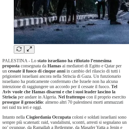
PALESTINA - Lo
stato israeliano ha rifiutato l’ennesima
proposta
consegnata da
Hamas
ai mediatori di Egitto e Qatar per
un
cessate il fuoco di cinque anni
in cambio del rilascio di tutti i
prigionieri israeliani ancora nella Striscia di Gaza. Un funzionario
israeliano ha praticamente confermato che Israele non ha alcuna
intenzione di raggiungere un accordo per il cessate il fuoco.
Tel
Aviv vuole che Hamas disarmi e che i suoi leader lascino la
Striscia
per andare in Algeria.
Nel frattempo
con il proprio esercito
prosegue il genocidio
: almeno altri 70 palestinesi morti ammazzati
nei raid tra ieri e oggi.
Intanto nella
Cisgiordania Occupata
coloni e soldati israeliani sono
sempre più scatenati: raid, vandalismi, scontri, arresti si segnalano un
po’ ovunque, da Ramallah a Betlemme, da Masafer Yatta a Jenin e