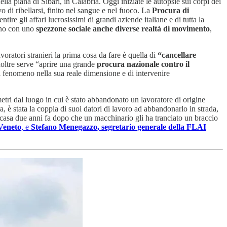
 piana di Sibari, in Calabria. Oggi iniziate le autopsie sui corpi dei
vo di ribellarsi, finito nel sangue e nel fuoco. La
Procura di
ntire gli affari lucrosissimi di grandi aziende italiane e di tutta la
nno con uno
spezzone sociale anche diverse realtà di movimento
,
voratori stranieri la prima cosa da fare è quella di
“cancellare
Inoltre serve “aprire una grande
procura nazionale contro il
l fenomeno nella sua reale dimensione e di intervenire
metri dal luogo in cui è stato abbandonato un lavoratore di origine
 è stata la coppia di suoi datori di lavoro ad abbandonarlo in strada,
a casa due anni fa dopo che un macchinario gli ha tranciato un braccio
 Veneto
, e
Stefano Menegazzo, segretario generale della FLAI