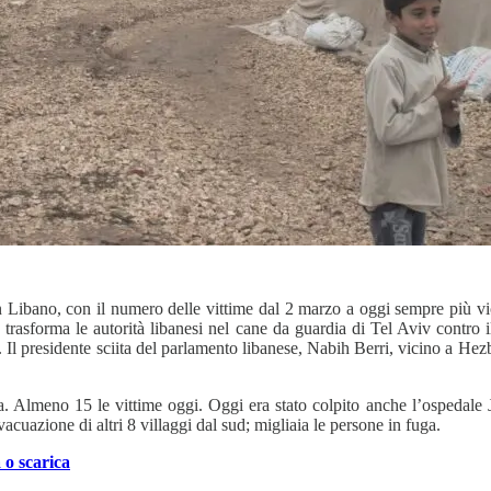
no, con il numero delle vittime dal 2 marzo a oggi sempre più vicino 
 trasforma le autorità libanesi nel cane da guardia di Tel Aviv contro i
”. Il presidente sciita del parlamento libanese, Nabih Berri, vicino a Hez
a. Almeno 15 le vittime oggi. Oggi era stato colpito anche l’ospedale Jab
acuazione di altri 8 villaggi dal sud; migliaia le persone in fuga.
 o scarica