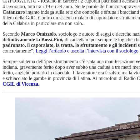
CAPORALATO - Restano in carcere i 2 caporali pachistani accusati di av
4 lavoratori, tutti tra i 19 e i 29 anni. Nelle parole dell’unico sopravvi
Catanzaro
intanto indaga sulla rete che controlla e sfrutta i braccianti 
filiera della GdO. Contro un sistema malato di caporalato e sfruttame
della Calabria in particolare ma non solo.
Secondo
Marco Omizzolo,
sociologo e autore di saggi e ricerche nazi
definitivamente la Bossi-Fini,
di cancellare per sempre le logiche che 
padronato, il caporalato, la tratta, lo sfruttamento e gli incidenti 
concretamente”.
Leggi l’articolo e ascolta l’intervista con il sociolo
Sempre sul tema dell’iper sfruttamento c’è stata una manifestazione
ve
indiana, gravemente ferito dopo aver subito una caduta a tre metri ment
ferito, anziché portarlo in ospedale. Il lavoratore ora è salvo, ma la
e schiacciato le gambe in provincia di Latina. Ai microfoni di Radio
CGIL di Vicenza.