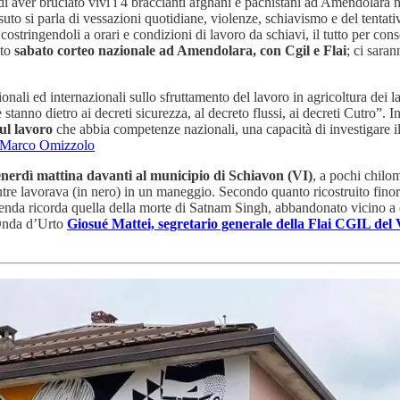
er bruciato vivi i 4 braccianti afghani e pachistani ad Amendolara nella
ssuto si parla di vessazioni quotidiane, violenze, schiavismo e del tentati
costringendoli a orari e condizioni di lavoro da schiavi, il tutto per conse
nto
sabato corteo nazionale ad Amendolara, con Cgil e Flai
; ci sara
onali ed internazionali sullo sfruttamento del lavoro in agricoltura dei la
stanno dietro ai decreti sicurezza, al decreto flussi, ai decreti Cutro”. 
sul lavoro
che abbia competenze nazionali, una capacità di investigare i
go Marco Omizzolo
nerdì mattina davanti al municipio di Schiavon (VI)
, a pochi chilo
re lavorava (in nero) in un maneggio. Secondo quanto ricostruito finora,
 vicenda ricorda quella della morte di Satnam Singh, abbandonato vicino 
 Onda d’Urto
Giosué Mattei, segretario generale della Flai CGIL del