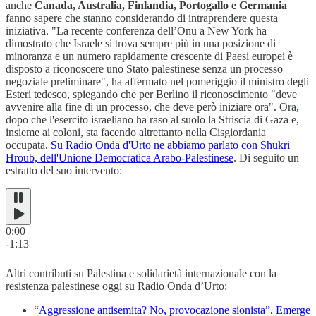
anche
Canada, Australia, Finlandia, Portogallo e Germania
fanno sapere che stanno considerando di intraprendere questa
iniziativa. "La recente conferenza dell’Onu a New York ha
dimostrato che Israele si trova sempre più in una posizione di
minoranza e un numero rapidamente crescente di Paesi europei è
disposto a riconoscere uno Stato palestinese senza un processo
negoziale preliminare", ha affermato nel pomeriggio il ministro degli
Esteri tedesco, spiegando che per Berlino il riconoscimento "deve
avvenire alla fine di un processo, che deve però iniziare ora". Ora,
dopo che l'esercito israeliano ha raso al suolo la Striscia di Gaza e,
insieme ai coloni, sta facendo altrettanto nella Cisgiordania
occupata.
Su Radio Onda d'Urto ne abbiamo parlato con Shukri
Hroub, dell'Unione Democratica Arabo-Palestinese
. Di seguito un
estratto del suo intervento:
0:00
-1:13
Altri contributi su Palestina e solidarietà internazionale con la
resistenza palestinese oggi su Radio Onda d’Urto:
“Aggressione antisemita? No, provocazione sionista”. Emerge