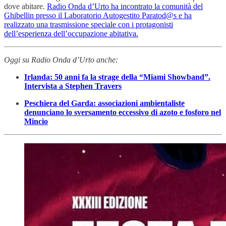
dove abitare.
Radio Onda d’Urto ha incontrato la comunità del
Ghibellin presso il Laboratorio Autogestito Paratod@s e ha
realizzato una trasmissione speciale con i protagonisti
dell’esperienza dell’occupazione abitativa.
Oggi su Radio Onda d’Urto anche:
Irlanda: 50 anni fa la strage della “Miami Showband”.
Intervista a Stephen Travers
Peschiera del Garda: associazioni ambientaliste
denunciano lo sversamento eccessivo di azoto e fosforo nel
Mincio