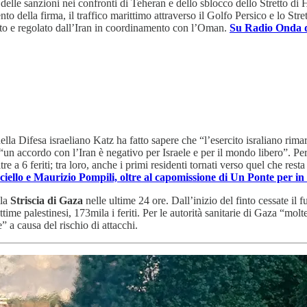
ine delle sanzioni nei confronti di Teheran e dello sblocco dello Stretto 
to della firma, il traffico marittimo attraverso il Golfo Persico e lo Str
stito e regolato dall’Iran in coordinamento con l’Oman.
Su Radio Onda d
 della Difesa israeliano Katz ha fatto sapere che “l’esercito israliano ri
“un accordo con l’Iran è negativo per Israele e per il mondo libero”. Per 
re a 6 feriti; tra loro, anche i primi residenti tornati verso quel che resta
orciello e Maurizio Pompili, oltre al capomissione di Un Ponte per 
lla
Striscia di
Gaza
nelle ultime 24 ore. Dall’inizio del finto cessate i
me palestinesi, 173mila i feriti. Per le autorità sanitarie di Gaza “molte
” a causa del rischio di attacchi.