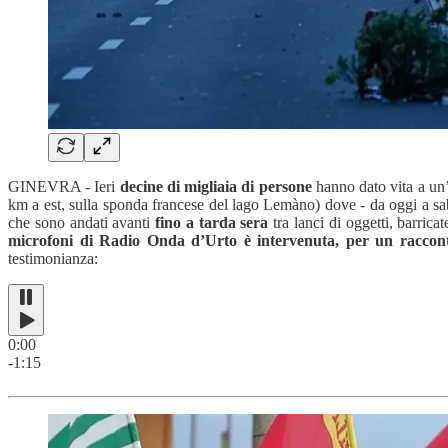
GINEVRA - Ieri
decine di migliaia di persone
hanno dato vita a u
km a est, sulla sponda francese del lago Lemàno) dove - da oggi a saba
che sono andati avanti
fino a tarda sera
tra lanci di oggetti, barric
microfoni di Radio Onda d’Urto è intervenuta, per un racconto 
testimonianza:
0:00
-1:15