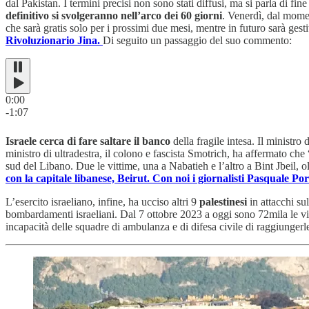
dal Pakistan. I termini precisi non sono stati diffusi, ma si parla di f
definitivo si svolgeranno nell’arco dei 60 giorni
. Venerdì, dal momen
che sarà gratis solo per i prossimi due mesi, mentre in futuro sarà ge
Rivoluzionario Jina.
Di seguito un passaggio del suo commento:
0:00
-1:07
Israele cerca di fare saltare il banco
della fragile intesa. Il ministro
ministro di ultradestra, il colono e fascista Smotrich, ha affermato che 
sud del Libano. Due le vittime, una a Nabatieh e l’altro a Bint Jbeil, olt
con la capitale libanese, Beirut. Con noi i giornalisti Pasquale P
L’esercito israeliano, infine, ha ucciso altri 9
palestinesi
in attacchi su
bombardamenti israeliani. Dal 7 ottobre 2023 a oggi sono 72mila le vitti
incapacità delle squadre di ambulanza e di difesa civile di raggiungerle