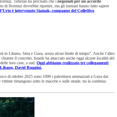
di Hormuz. Teheran ha precisato che i
negoziati per un accordo
etto di Hormuz dovrebbe ripartire, ma gli iraniani hanno fatto sapere
’Urto è intervenuto Siamak, compagno del Collettivo
marrà in Libano, Siria e Gaza, senza alcun limite di tempo”. Anche l’altro
chiarire il concetto, Israele ha attaccato anche oggi alcune località del
 delle loro case, a sud.
Oggi abbiamo realizzato tre collegamenti
in Libano, David Ruggini.
l fuoco di ottobre 2025 sono 1000 i palestinesi ammazzati a Gaza dai
 vittime rimangono sotto le macerie e sulle strade, tra la continua