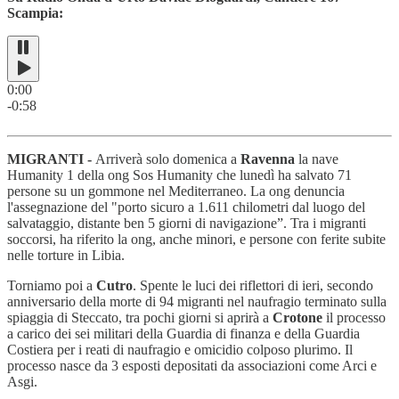
Scampia:
0:00
-0:58
MIGRANTI -
Arriverà solo domenica a
Ravenna
la nave
Humanity 1 della ong Sos Humanity che lunedì ha salvato 71
persone su un gommone nel Mediterraneo. La ong denuncia
l'assegnazione del "porto sicuro a 1.611 chilometri dal luogo del
salvataggio, distante ben 5 giorni di navigazione”. Tra i migranti
soccorsi, ha riferito la ong, anche minori, e persone con ferite subite
nelle torture in Libia.
Torniamo poi a
Cutro
. Spente le luci dei riflettori di ieri, secondo
anniversario della morte di 94 migranti nel naufragio terminato sulla
spiaggia di Steccato, tra pochi giorni si aprirà a
Crotone
il processo
a carico dei sei militari della Guardia di finanza e della Guardia
Costiera per i reati di naufragio e omicidio colposo plurimo. Il
processo nasce da 3 esposti depositati da associazioni come Arci e
Asgi.