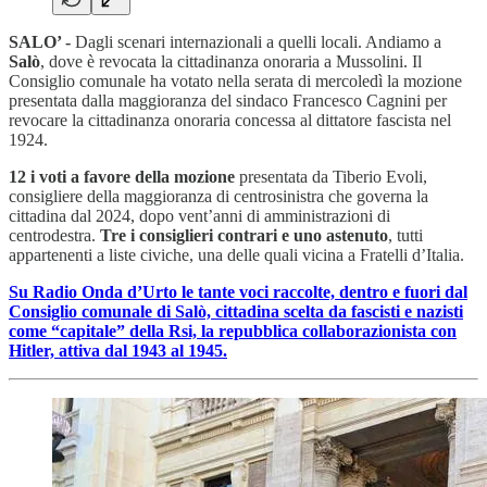
SALO’ -
Dagli scenari internazionali a quelli locali. Andiamo a
Salò
, dove è revocata la cittadinanza onoraria a Mussolini. Il
Consiglio comunale ha votato nella serata di mercoledì la mozione
presentata dalla maggioranza del sindaco Francesco Cagnini per
revocare la cittadinanza onoraria concessa al dittatore fascista nel
1924.
12 i voti a favore della mozione
presentata da Tiberio Evoli,
consigliere della maggioranza di centrosinistra che governa la
cittadina dal 2024, dopo vent’anni di amministrazioni di
centrodestra.
Tre i consiglieri contrari e uno astenuto
, tutti
appartenenti a liste civiche, una delle quali vicina a Fratelli d’Italia.
Su Radio Onda d’Urto le tante voci raccolte, dentro e fuori dal
Consiglio comunale di Salò, cittadina scelta da fascisti e nazisti
come “capitale” della Rsi, la repubblica collaborazionista con
Hitler, attiva dal 1943 al 1945.