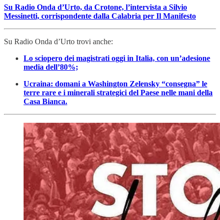
Su Radio Onda d’Urto, da Crotone, l’intervista a Silvio
Messinetti, corrispondente dalla Calabria per Il Manifesto
Su Radio Onda d’Urto trovi anche:
Lo sciopero dei magistrati oggi in Italia, con un’adesione
media dell’80%;
Ucraina: domani a Washington Zelensky “consegna” le
terre rare e i minerali strategici del Paese nelle mani della
Casa Bianca.