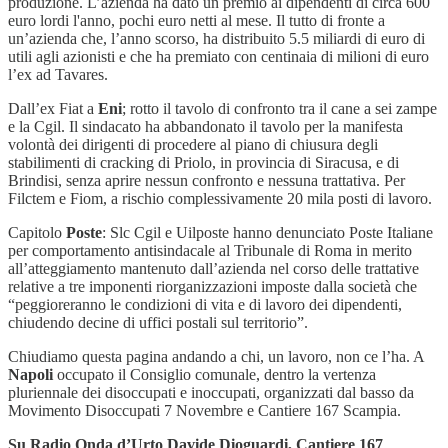
produzione. L’azienda ha dato un premio ai dipendenti di circa 600
euro lordi l'anno, pochi euro netti al mese. Il tutto di fronte a
un’azienda che, l’anno scorso, ha distribuito 5.5 miliardi di euro di
utili agli azionisti e che ha premiato con centinaia di milioni di euro
l’ex ad Tavares.
Dall’ex Fiat a
Eni
; rotto il tavolo di confronto tra il cane a sei zampe
e la Cgil. Il sindacato ha abbandonato il tavolo per la manifesta
volontà dei dirigenti di procedere al piano di chiusura degli
stabilimenti di cracking di Priolo, in provincia di Siracusa, e di
Brindisi, senza aprire nessun confronto e nessuna trattativa. Per
Filctem e Fiom, a rischio complessivamente 20 mila posti di lavoro.
Capitolo
Poste
: Slc Cgil e Uilposte hanno denunciato Poste Italiane
per comportamento antisindacale al Tribunale di Roma in merito
all’atteggiamento mantenuto dall’azienda nel corso delle trattative
relative a tre imponenti riorganizzazioni imposte dalla società che
“peggioreranno le condizioni di vita e di lavoro dei dipendenti,
chiudendo decine di uffici postali sul territorio”.
Chiudiamo questa pagina andando a chi, un lavoro, non ce l’ha. A
Napoli
occupato il Consiglio comunale, dentro la vertenza
pluriennale dei disoccupati e inoccupati, organizzati dal basso da
Movimento Disoccupati 7 Novembre e Cantiere 167 Scampia.
Su Radio Onda d’Urto Davide Dioguardi, Cantiere 167