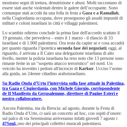
mostrano segni di tortura, denutrizione e abusi. Molti raccontano di
essere stati anche violentati dentro le galere dell’occupante. Sono
comunque stati accolti da una folla in festa a
Gaza e a Ramallah
,
nella Cisgiordania occupata, dove proseguono gli assalti impuniti di
militari e coloni israeliani in città e villaggi palestinesi.
Lo scambio odierno conclude la prima fase dell'accordo scattato il
19 gennaio, che prevedeva – entro il 1 marzo - il rilascio di 33
israeliani e di 1.900 palestinesi. Ora resta da capire se e cosa accadrà
per quanto riguarda l’ipotetica
seconda fase dei negoziati;
oggi, al
riguardo, è arrivata a Il Cairo una delegazione israeliana di alto
livello, mentre la polizia israeliana ha reso noto che 13 persone sono
rimaste ferite in un "sospetto attacco terroristico" nel nord. Un
veicolo ha investito i pedoni all'incrocio di
Karkur
. Ucciso l’uomo
alla guida, un 24enne cittadino araboisraeliano.
Su Radio Onda d’Urto l’intervista sulla fase attuale in Palestina,
tra Gaza e Cisgiordania, con Michele Giorgio, corrispondente
de Il Manifesto da Gerusalemme, direttore di Pagine Esteri e
nostro collaboratore.
Ancora Palestina, ma da Brescia: ad agosto, durante la Festa di
Radio Onda d’Urto, ci sarà un concerto ad hoc, con ospiti d’onore:
sul palco di via Serenissima arriveranno infatti giovedì 7 agosto i
47Soul,
uno dei principali collettivi musicali palestinesi.