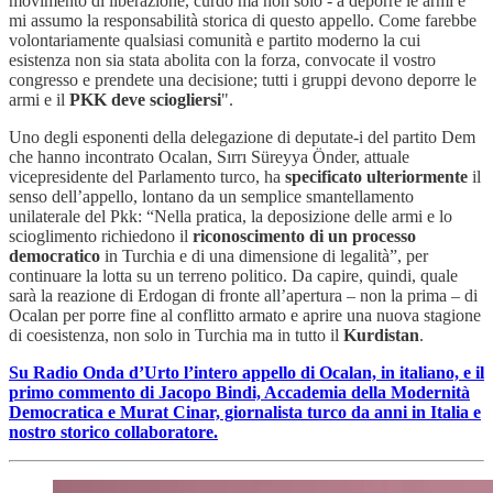
movimento di liberazione, curdo ma non solo - a deporre le armi e
mi assumo la responsabilità storica di questo appello. Come farebbe
volontariamente qualsiasi comunità e partito moderno la cui
esistenza non sia stata abolita con la forza, convocate il vostro
congresso e prendete una decisione; tutti i gruppi devono deporre le
armi e il
PKK deve sciogliersi
".
Uno degli esponenti della delegazione di deputate-i del partito Dem
che hanno incontrato Ocalan, Sırrı Süreyya Önder, attuale
vicepresidente del Parlamento turco, ha
specificato ulteriormente
il
senso dell’appello, lontano da un semplice smantellamento
unilaterale del Pkk: “Nella pratica, la deposizione delle armi e lo
scioglimento richiedono il
riconoscimento di un processo
democratico
in Turchia e di una dimensione di legalità”, per
continuare la lotta su un terreno politico. Da capire, quindi, quale
sarà la reazione di Erdogan di fronte all’apertura – non la prima – di
Ocalan per porre fine al conflitto armato e aprire una nuova stagione
di coesistenza, non solo in Turchia ma in tutto il
Kurdistan
.
Su Radio Onda d’Urto l’intero appello di Ocalan, in italiano, e il
primo commento di Jacopo Bindi, Accademia della Modernità
Democratica e Murat Cinar, giornalista turco da anni in Italia e
nostro storico collaboratore.