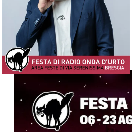
solista, interamente dedicato allo storytelling, in cui sonorità hip hop
classiche fanno da tappeto a testi con una forte curvatura
cantautorale dagli accenti poetici.
"La vita segreta delle città" è l'ottavo album di Murubutu, uscito a
marzo 2025, "un concept - spiega lo stesso artista - che nasce dal
vedere la città come un organismo senziente, che influenza il destino
degli uomini ed è espressione di tutte le contraddizioni popolazioni
invisibili che sono l'anima della città. Volevo portare all'attenzione
quelle parti della città poco conosciute, ma che sono parti
fondamentali".