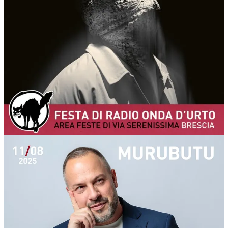
Una sesta sera da non perdere. Lunedì 11 agosto 2025 sul palco
principale di via Serenissima ospitiamo un duplice, grande concerto:
MEZZOSANGUE + MURUBUTU!
MEZZOSANGUE - Mezzosangue a Brescia con “
Viscerale
Tour
”, nome dell'album uscito ad aprile 2025. Tra gli artisti più
significativi della scena urban, autore di tracce che sono diventate
culto nell’hip hop di tutta Italia, Mezzosangue è arrivato al quinto
disco in studio, "Viscerale": non solo una dichiarazione d'intenti, ma
un marchio di sangue.
“Viscerale - spiega Mezzosangue - è il frutto di un bisogno di
tornare a scrivere, libero, diretto oltre le aspettative e i giudizi, prima
dei freni personali, come dalle viscere, come essere a casa. E' un
disco che colpisce dritto allo stomaco, che affronta le pressioni e le
aspettative del pubblico, mettendo in luce il peso del giudizio esterno
e di proiezioni inadeguate su come ci si dovrebbe presentare al
mondo".
MURUBUTU
- Murubutu, al secolo Alessio Mariani, si avvicina
all’hip hop all’inizio degli anni ’90. Insegnante di filosofia e storia a
Reggio Emilia, dal 2000 inizia a riflettere sull’interazione fra
contenuti scolastici e musica rap. Sulla scorta della contaminazione
fra rap e narrativa, Murubutu intraprende dal 2009 un progetto