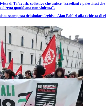
vista di Ta’ayush, collettivo che unisce “israeliani e palestinesi che
e diretta quotidiana non violenta”.
zione scomposta del sindaco leghista Alan Fabbri alla richiesta di ri