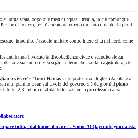
dio su larga scala, dopo due mesi di “quasi” tregua, in cui comunque
ti. Per loro, a marzo, non è entrato nemmeno un aiuto umanitario per il
osegue, impunito, l’assedio militare contro intere città nel nord, come
estanti hanno invocato la disobbedienza civile e scandito slogan
ollisione sia con i servizi segreti interni che con la magistratura, che
e.
ogliamo vivere’ e “fuori Hamas’.
Ieri proteste analoghe a Jabalia e a
 altri piani in testa: sul tavolo del governo c’è da giorni il
piano
 tutti i 2,3 milioni di abitanti di Gaza nella piccolissima area
ollaboratore
 occupare tutto, “dal fiume al mare” - Samir Al Qayrouti, giornalista