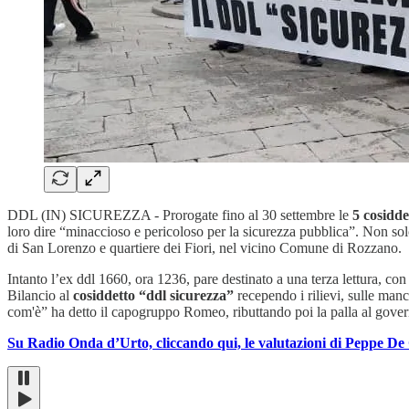
DDL (IN) SICUREZZA - Prorogate fino al 30 settembre le
5 cosiddet
loro dire “minaccioso e pericoloso per la sicurezza pubblica”. Non so
di San Lorenzo e quartiere dei Fiori, nel vicino Comune di Rozzano.
Intanto l’ex ddl 1660, ora 1236, pare destinato a una terza lettura, 
Bilancio al
cosiddetto “ddl sicurezza”
recependo i rilievi, sulle man
com'è” ha detto il capogruppo Romeo, ributtando poi la palla al gove
Su Radio Onda d’Urto, cliccando qui, le valutazioni di Peppe De 