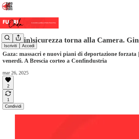
Il ddl (in)sicurezza torna alla Camera. Gin
Iscriviti
Accedi
Gaza: massacri e nuovi piani di deportazione forzata
venerdì. A Brescia corteo a Confindustria
mar 26, 2025
2
1
Condividi