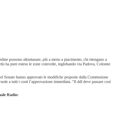
’ordine possono allontanare, più a meno a piacimento, chi ritengano a
ardo ha pure esteso le zone coinvolte, inglobando via Padova, Colonne
li del Senato hanno approvato le modifiche proposte dalla Commssione
vuole a tutti i costi l’approvazione immediata. “Il ddl deve passare così
nale Radio: