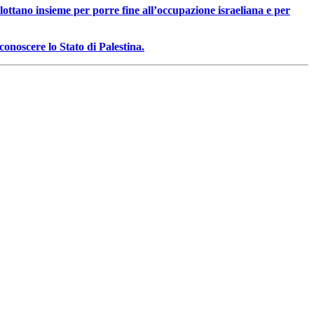
 lottano insieme per porre fine all’occupazione israeliana e per
conoscere lo Stato di Palestina.