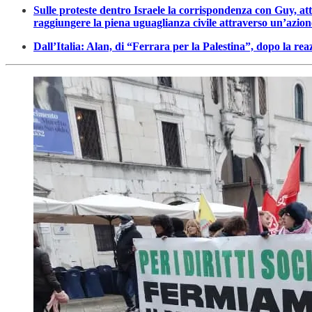
Sulle proteste dentro Israele la corrispondenza con Guy, atti
raggiungere la piena uguaglianza civile attraverso un’azion
Dall’Italia: Alan, di “Ferrara per la Palestina”, dopo la rea