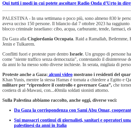
Qui tutti i modi in cui potete ascoltare Radio Onda d’Urto in dire
PALESTINA - In una settimana o poco più, sono almeno 830 le per
aveva ucciso 150 persone. Il bilancio dal 7 ottobre 2023 ha raggiunto
blocco criminale israeliano: cibo, acqua, carburante, tende, farmaci, ele
Da Gaza alla
Cisgiordania Occupata
. Raid a Ramallah, Betlemme, Bei
Jenin e Tulkarem.
Conflitti fuori e proteste pure dentro
Israele
. Un gruppo di persone ha
come "niente traffico senza democrazia", contestando il disinteresse del
da anni lo ha messo sotto diverse inchieste. In serata, migliaia di per
Proteste anche a Gaza:
alcuni video
mostrano i residenti del quart
Khan Yunis, mentre la stessa Hamas è tornata a chiedere a Egitto e Qatar
militare per “riprendere il controllo e governare Gaza”,
che torner
costiera di al-Mawasi, con...40mila soldati sionisti attorno.
Sulla Palestina abbiamo raccolto, anche oggi, diverse voci:
Da Gaza la corrispondenza con Sami Abu Omar, cooperante di 
Sui massacri continui di giornalisti, sanitari e operatori uma
palestinesi da anni in Italia