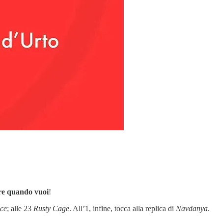
ere quando vuoi
!
ce
; alle 23
Rusty Cage
. All’1, infine, tocca alla replica di
Navdanya
.