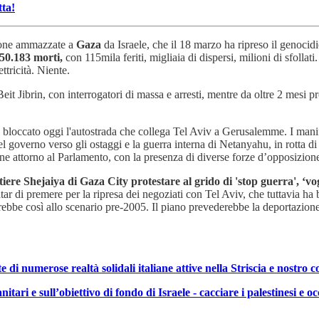
tta!
sone ammazzate a
Gaza
da Israele, che il 18 marzo ha ripreso il genoci
50.183 morti,
con 115mila feriti, migliaia di dispersi, milioni di sfolla
ttricità. Niente.
t Jibrin, con interrogatori di massa e arresti, mentre da oltre 2 mesi pr
 bloccato oggi l'autostrada che collega Tel Aviv a Gerusalemme. I manif
 governo verso gli ostaggi e la guerra interna di Netanyahu, in rotta di c
sone attorno al Parlamento, con la presenza di diverse forze d’opposizion
iere Shejaiya di Gaza City protestare al grido di 'stop guerra', ‘v
 di premere per la ripresa dei negoziati con Tel Aviv, che tuttavia ha ben
ebbe così allo scenario pre-2005. Il piano prevederebbe la deportazione di
numerose realtà solidali italiane attive nella Striscia e nostro c
nitari e sull’obiettivo di fondo di Israele - cacciare i palestinesi e