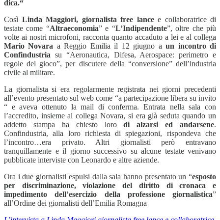
dica.“
Così
Linda Maggiori, giornalista free lance
e collaboratrice di
testate come “
Altraeconomia
” e “
L’Indipendente
”, oltre che più
volte ai nostri microfoni, racconta quanto accaduto a lei e al collega
Mario Novara
a Reggio Emilia il 12 giugno a
un incontro di
Confindustria
su “Aeronautica, Difesa, Aerospace: perimetro e
regole del gioco”, per discutere della “conversione” dell’industria
civile al militare.
La giornalista si era regolarmente registrata nei giorni precedenti
all’evento presentato sul web come “a partecipazione libera su invito
“ e aveva ottenuto la mail di conferma. Entrata nella sala con
l’accredito, insieme al collega Novara, si era già seduta quando un
addetto stampa ha chiesto loro
di alzarsi ed andarsene
.
Confindustria, alla loro richiesta di spiegazioni, rispondeva che
l’incontro…era privato. Altri giornalisti però entravano
tranquillamente e il giorno successivo su alcune testate venivano
pubblicate interviste con Leonardo e altre aziende.
Ora i due giornalisti espulsi dalla sala hanno presentato un “
esposto
per discriminazione, violazione del diritto di cronaca e
impedimento dell’esercizio della professione giornalistica
”
all’Ordine dei giornalisti dell’Emilia Romagna
L’intervista a Linda Maggiori giornalista free lance e collaboratrice