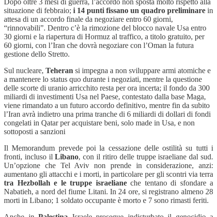
Dopo oltre 3 mesi di guerra, l’accordo non sposta molto rispetto alla
situazione di febbraio;
i 14 punti fissano un quadro preliminare
in
attesa di un accordo finale da negoziare entro 60 giorni,
“rinnovabili”. Dentro c’è la rimozione del blocco navale Usa entro
30 giorni e la riapertura di Hormuz al traffico, a titolo gratuito, per
60 giorni, con l’Iran che dovrà negoziare con l’Oman la futura
gestione dello Stretto.
Sul nucleare,
Teheran
si impegna a non sviluppare armi atomiche e
a mantenere lo status quo durante i negoziati, mentre la questione
delle scorte di uranio arricchito resta per ora incerta; il fondo da 300
miliardi di investimenti Usa nel Paese, contestato dalla base Maga,
viene rimandato a un futuro accordo definitivo, mentre fin da subito
l’Iran avrà indietro una prima tranche di 6 miliardi di dollari di fondi
congelati in Qatar per acquistare beni, solo made in Usa, e non
sottoposti a sanzioni
Il Memorandum prevede poi la cessazione delle ostilità su tutti i
fronti, incluso il
Libano
, con il ritiro delle truppe israeliane dal sud.
Un’opzione che Tel Aviv non prende in considerazione, anzi:
aumentano gli attacchi e i morti, in particolare per gli scontri via terra
tra Hezbollah e le truppe israeliane
che tentano di sfondare a
Nabatieh, a nord del fiume Litani. In 24 ore, si registrano almeno 28
morti in Libano; 1 soldato occupante è morto e 7 sono rimasti feriti.
Anche in
Palestina
Israele prosegue indisturbato il genocidio a