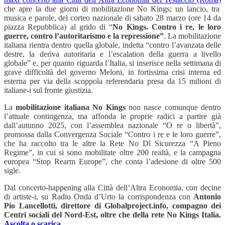
che apre la due giorni di mobilitazione No Kings; un lancio, tra
musica e parole, del corteo nazionale di sabato 28 marzo (ore 14 da
piazza Repubblica) al grido di “
No Kings. Contro i re, le loro
guerre, contro l’autoritarismo e la repressione”
. La mobilitazione
italiana rientra dentro quella globale, indetta “contro l’avanzata delle
destre, la deriva autoritaria e l’escalation della guerra a livello
globale” e, per quanto riguarda l’Italia, si inserisce nella settimana di
grave difficoltà del governo Meloni, in fortissima crisi interna ed
esterna per via della scoppola referendaria presa da 15 milioni di
italiane-i sul fronte giustizia.
La
mobilitazione italiana No Kings
non nasce comunque dentro
l’attuale contingenza, ma affonda le proprie radici a partire già
dall’autunno 2025, con l’assemblea nazionale “O re o libertà”,
promossa dalla Convergenza Sociale “Contro i re e le loro guerre”,
che ha raccolto tra le altre la Rete No Dl Sicurezza “A Pieno
Regime”, in cui si sono mobilitate oltre 200 realtà, e la campagna
europea “Stop Rearm Europe”, che conta l’adesione di oltre 500
sigle.
Dal concerto-happening alla Città dell’Altra Economia, con decine
di artiste-i, su Radio Onda d’Urto la corrispondenza con
Antonio
Pio Lancellotti, direttore di Globalproject.info, compagno dei
Centri sociali del Nord-Est, oltre che della rete No Kings Italia.
Ascolta o scarica