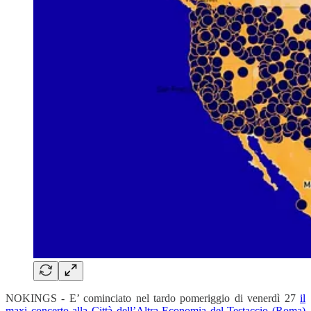
NOKINGS - E’ cominciato nel tardo pomeriggio di venerdì 27
il
maxi concerto alla Città dell’Altra Economia del Testaccio (Roma)