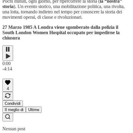
Pochi minuti, ogni giorno, per ripercorrere la storia (
la “nostra”
storia
). Un evento storico, una mobilitazione politica, una rivolta,
una lotta, tornando indietro nel tempo per conoscere la storia dei
movimenti operai, di classe e rivoluzionari.
27 Marzo 1985 A Londra viene sgomberato dalla polizia il
South London Women Hospital occupato per impedirne la
chiusura
0:00
-4:14
4
Condividi
Il meglio di
Ultime
Nessun post