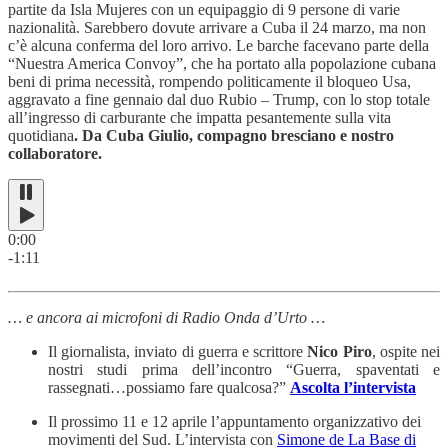
partite da Isla Mujeres con un equipaggio di 9 persone di varie
nazionalità. Sarebbero dovute arrivare a Cuba il 24 marzo, ma non
c’è alcuna conferma del loro arrivo. Le barche facevano parte della
“Nuestra America Convoy”, che ha portato alla popolazione cubana
beni di prima necessità, rompendo politicamente il bloqueo Usa,
aggravato a fine gennaio dal duo Rubio – Trump, con lo stop totale
all’ingresso di carburante che impatta pesantemente sulla vita
quotidiana
. Da Cuba Giulio, compagno bresciano e nostro
collaboratore.
0:00
-1:11
… e ancora ai microfoni di Radio Onda d’Urto …
Il giornalista, inviato di guerra e scrittore
Nico Piro
, ospite nei
nostri studi prima dell’incontro “Guerra, spaventati e
rassegnati…possiamo fare qualcosa?”
Ascolta l’intervista
Il prossimo 11 e 12 aprile l’appuntamento organizzativo dei
movimenti del Sud. L’intervista con
Simone de La Base di