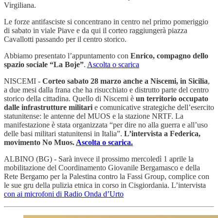
Virgiliana.
Le forze antifasciste si concentrano in centro nel primo pomeriggio
di sabato in viale Piave e da qui il corteo raggiungerà piazza
Cavallotti passando per il centro storico.
Abbiamo presentato l’appuntamento con
Enrico, compagno dello
spazio sociale “La Boje”
.
Ascolta o scarica
NISCEMI -
Corteo sabato 28 marzo anche a Niscemi, in Sicilia
,
a due mesi dalla frana che ha risucchiato e distrutto parte del centro
storico della cittadina. Quello di Niscemi è
un territorio occupato
dalle infrastrutture militari
e comunicative strategiche dell’esercito
statunitense: le antenne del MUOS e la stazione NRTF. La
manifestazione è stata organizzata “per dire no alla guerra e all’uso
delle basi militari statunitensi in Italia”.
L’intervista a Federica,
movimento No Muos.
Ascolta o scarica.
ALBINO (BG) - Sarà invece il prossimo mercoledì 1 aprile la
mobilitazione del Coordinamento Giovanile Bergamasco e della
Rete Bergamo per la Palestina contro la Fassi Group, complice con
le sue gru della pulizia etnica in corso in Cisgiordania. L’intervista
con ai microfoni di Radio Onda d’Urto