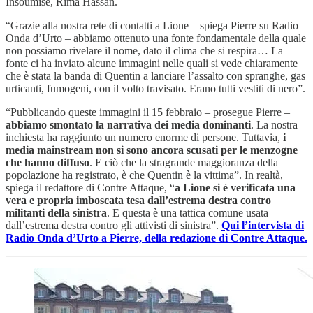
Insoumise, Rima Hassan.
“Grazie alla nostra rete di contatti a Lione – spiega Pierre su Radio
Onda d’Urto – abbiamo ottenuto una fonte fondamentale della quale
non possiamo rivelare il nome, dato il clima che si respira… La
fonte ci ha inviato alcune immagini nelle quali si vede chiaramente
che è stata la banda di Quentin a lanciare l’assalto con spranghe, gas
urticanti, fumogeni, con il volto travisato. Erano tutti vestiti di nero”.
“Pubblicando queste immagini il 15 febbraio – prosegue Pierre –
abbiamo smontato la narrativa dei media dominanti
. La nostra
inchiesta ha raggiunto un numero enorme di persone. Tuttavia,
i
media mainstream non si sono ancora scusati per le menzogne
che hanno diffuso
. E ciò che la stragrande maggioranza della
popolazione ha registrato, è che Quentin è la vittima”. In realtà,
spiega il redattore di Contre Attaque, “
a Lione si è verificata una
vera e propria imboscata tesa dall’estrema destra contro
militanti della sinistra
. E questa è una tattica comune usata
dall’estrema destra contro gli attivisti di sinistra”.
Qui l’intervista di
Radio Onda d’Urto a Pierre, della redazione di Contre Attaque.