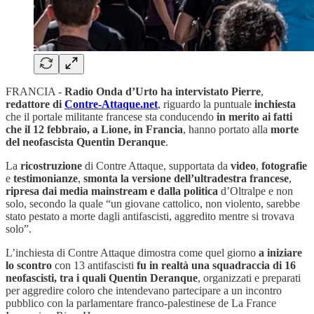
FRANCIA -
Radio Onda d’Urto ha intervistato Pierre
,
redattore di
Contre-Attaque.net
, riguardo la puntuale
inchiesta
che il portale militante francese sta conducendo
in merito ai fatti
che il 12 febbraio, a Lione, in Francia
, hanno portato alla
morte
del neofascista Quentin Deranque
.
La
ricostruzione
di Contre Attaque, supportata da
video
,
fotografie
e
testimonianze
,
smonta la versione dell’ultradestra francese
,
ripresa dai media mainstream
e dalla politica
d’Oltralpe e non
solo, secondo la quale “un giovane cattolico, non violento, sarebbe
stato pestato a morte dagli antifascisti, aggredito mentre si trovava
solo”.
L’inchiesta di Contre Attaque dimostra come quel giorno
a iniziare
lo scontro
con 13 antifascisti
fu in realtà una squadraccia di 16
neofascisti, tra i quali Quentin Deranque
, organizzati e preparati
per aggredire coloro che intendevano partecipare a un incontro
pubblico con la parlamentare franco-palestinese de La France