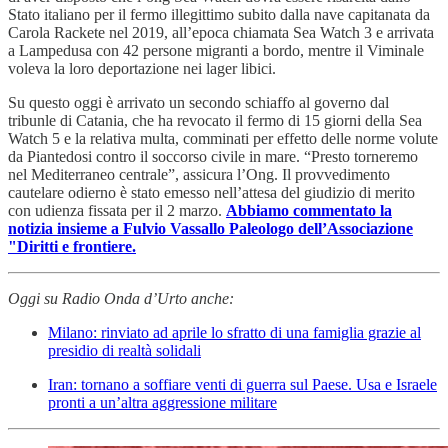
Stato italiano per il fermo illegittimo subito dalla nave capitanata da
Carola Rackete nel 2019, all’epoca chiamata Sea Watch 3 e arrivata
a Lampedusa con 42 persone migranti a bordo, mentre il Viminale
voleva la loro deportazione nei lager libici.
Su questo oggi è arrivato un secondo schiaffo al governo dal
tribunle di Catania, che ha revocato il fermo di 15 giorni della Sea
Watch 5 e la relativa multa, comminati per effetto delle norme volute
da Piantedosi contro il soccorso civile in mare. “Presto torneremo
nel Mediterraneo centrale”, assicura l’Ong. Il provvedimento
cautelare odierno è stato emesso nell’attesa del giudizio di merito
con udienza fissata per il 2 marzo.
Abbiamo commentato la
notizia insieme a Fulvio Vassallo Paleologo dell’Associazione
"Diritti e frontiere.
Oggi su Radio Onda d’Urto anche:
Milano: rinviato ad aprile lo sfratto di una famiglia grazie al
presidio di realtà solidali
Iran: tornano a soffiare venti di guerra sul Paese. Usa e Israele
pronti a un’altra aggressione militare