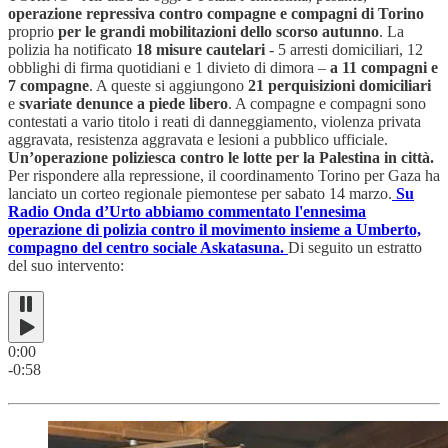
operazione repressiva contro compagne e compagni di Torino
proprio
per le grandi mobilitazioni dello scorso autunno
. La
polizia ha notificato
18 misure cautelari
- 5 arresti domiciliari, 12
obblighi di firma quotidiani e 1 divieto di dimora –
a 11 compagni e
7 compagne
. A queste si aggiungono
21 perquisizioni domiciliari
e
svariate denunce a piede libero
. A compagne e compagni sono
contestati a vario titolo i reati di danneggiamento, violenza privata
aggravata, resistenza aggravata e lesioni a pubblico ufficiale.
Un’operazione poliziesca contro le lotte per la Palestina in città.
Per rispondere alla repressione, il coordinamento Torino per Gaza ha
lanciato un corteo regionale piemontese per sabato 14 marzo.
Su
Radio Onda d’Urto abbiamo commentato l'ennesima
operazione di polizia contro il movimento insieme a Umberto,
compagno del centro sociale Askatasuna.
Di seguito un estratto
del suo intervento:
0:00
-0:58