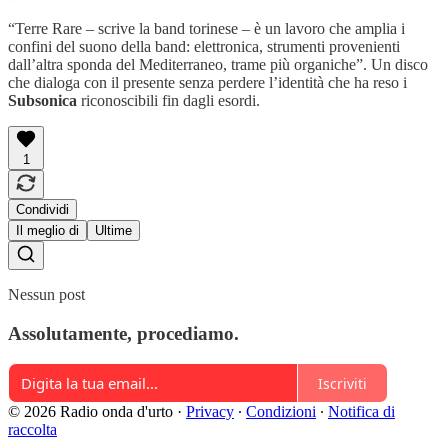
“Terre Rare – scrive la band torinese – è un lavoro che amplia i
confini del suono della band: elettronica, strumenti provenienti
dall’altra sponda del Mediterraneo, trame più organiche”. Un disco
che dialoga con il presente senza perdere l’identità che ha reso i
Subsonica
riconoscibili fin dagli esordi.
1
Condividi
Il meglio di
Ultime
Nessun post
Assolutamente, procediamo.
Iscriviti
© 2026 Radio onda d'urto
·
Privacy
∙
Condizioni
∙
Notifica di
raccolta