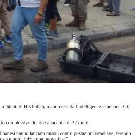
i militanti di Hezbollah, manomessi dall’intelligence israeliana. Gli
ncio complessivo dei due attacchi è di 32 morti.
libanesi hanno lanciato missili contro postazioni israeliane, ferendo
posta a nord, inizia una nuova fase”.