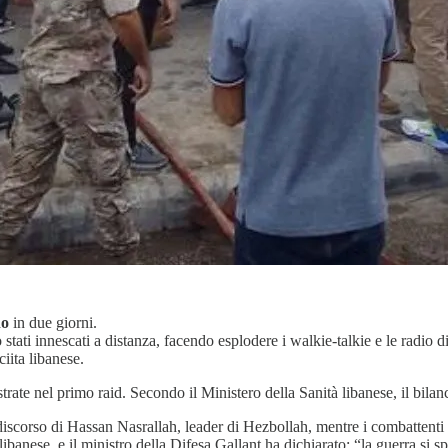
no
in due giorni.
stati innescati a distanza, facendo esplodere i walkie-talkie e le radio d
iita libanese.
trate nel primo raid. Secondo il Ministero della Sanità libanese, il bila
 discorso di Hassan Nasrallah, leader di Hezbollah, mentre i combattenti 
banese, e il ministro della Difesa Gallant ha dichiarato: “la guerra si s