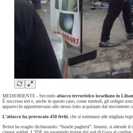
MEDIORIENTE - Secondo
attacco terroristico israeliano in Liba
È successo ieri e, anche in questo caso, come martedì, gli ordigni sono 
apparecchi appartenevano allo stesso lotto acquistato dal movimento sc
L’attacco ha provocato 450 feriti
, che si sommano alle migliaia regis
Beirut ha reagito dichiarando: “Israele pagherà”. Intanto, si attende il
cinque soldati. L’IDF sta spostando truppe dal sud di Gaza al confine li