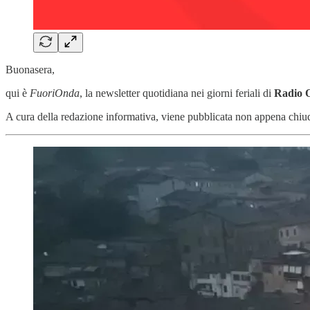
Buonasera,
qui è
FuoriOnda
, la newsletter quotidiana nei giorni feriali di
Radio 
A cura della redazione informativa, viene pubblicata non appena chiud