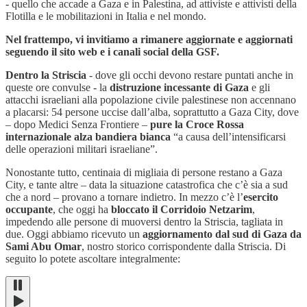
- quello che accade a Gaza e in Palestina, ad attiviste e attivisti della
Flotilla e le mobilitazioni in Italia e nel mondo.
Nel frattempo, vi invitiamo a rimanere aggiornate e aggiornati
seguendo il sito web e i canali social della GSF.
Dentro la Striscia
- dove gli occhi devono restare puntati anche in
queste ore convulse - la
distruzione incessante di Gaza
e gli
attacchi israeliani alla popolazione civile palestinese non accennano
a placarsi: 54 persone uccise dall’alba, soprattutto a Gaza City, dove
– dopo Medici Senza Frontiere –
pure la Croce Rossa
internazionale alza bandiera bianca
“a causa dell’intensificarsi
delle operazioni militari israeliane”.
Nonostante tutto, centinaia di migliaia di persone restano a Gaza
City, e tante altre – data la situazione catastrofica che c’è sia a sud
che a nord – provano a tornare indietro. In mezzo c’è l’
esercito
occupante
, che oggi ha
bloccato il Corridoio Netzarim
,
impedendo alle persone di muoversi dentro la Striscia, tagliata in
due. Oggi abbiamo ricevuto un
aggiornamento dal sud di Gaza da
Sami Abu Omar
, nostro storico corrispondente dalla Striscia. Di
seguito lo potete ascoltare integralmente: