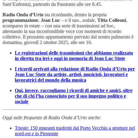
Sant’Eufemia), partendo da Passirano alle ore 8.45.
Radio Onda d’Urto
sta ricordando, dentro la propria
programmazione
,
Jean
Luc
– e il suo...sodale,
Titta
Colleoni
,
scomparso in estate – con una serie di trasmissioni ad hoc,
alternando la sua inconfondibile voce con momenti di ricordo
collettivo. Il prossimo appuntamento previsto dal nostro palinsesto è
domattina, giovedì 2 ottobre 2025, alle ore 10.
Le registrazioni delle trasmissioni che abbiamo realizzato
in diretta tra ieri e oggi in memoria di Jean Luc Stote
I ricordi arrivati alla redazione di Radio Onda d’Urto per
Jean Luc Stote da artiste, artisti, musicisti, lavoratori e
lavoratrici del mondo della musica
Qui, invece, raccogliamo i ricordi di amiche e amici, oltre
che di chi l’ha conosciuto per il suo impegno politico e
sociale
Oggi sulle frequenze di Radio Onda d’Urto anche:
Trieste: 150 migranti trasferiti dal Porto Vecchio a strutture nel
nord-est e in Piemonte