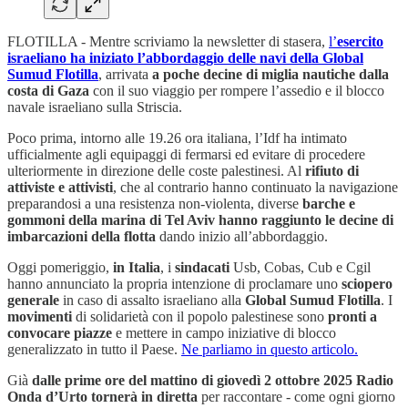
FLOTILLA - Mentre scriviamo la newsletter di stasera,
l’
esercito
israeliano ha iniziato l’abbordaggio delle navi della Global
Sumud Flotilla
, arrivata
a poche decine di miglia nautiche dalla
costa di Gaza
con il suo viaggio per rompere l’assedio e il blocco
navale israeliano sulla Striscia.
Poco prima, intorno alle 19.26 ora italiana, l’Idf ha intimato
ufficialmente agli equipaggi di fermarsi ed evitare di procedere
ulteriormente in direzione delle coste palestinesi. Al
rifiuto di
attiviste e attivisti
, che al contrario hanno continuato la navigazione
preparandosi a una resistenza non-violenta, diverse
barche e
gommoni della marina di Tel Aviv hanno raggiunto le decine di
imbarcazioni della flotta
dando inizio all’abbordaggio.
Oggi pomeriggio,
in Italia
, i
sindacati
Usb, Cobas, Cub e Cgil
hanno annunciato la propria intenzione di proclamare uno
sciopero
generale
in caso di assalto israeliano alla
Global Sumud Flotilla
. I
movimenti
di solidarietà con il popolo palestinese sono
pronti a
convocare piazze
e mettere in campo iniziative di blocco
generalizzato in tutto il Paese.
Ne parliamo in questo articolo.
Già
dalle prime ore del mattino di giovedì 2 ottobre 2025 Radio
Onda d’Urto tornerà in diretta
per raccontare - come ogni giorno