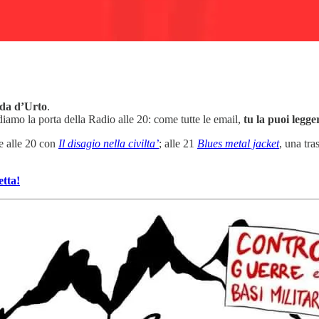
da d’Urto
.
iamo la porta della Radio alle 20: come tutte le email,
tu la puoi legg
e alle 20 con
Il disagio nella civilta’
; alle 21
Blues metal jacket
, una tr
etta!