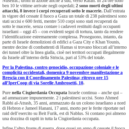
Nuseirat.; droni in azione anche a sud, verso Rafah. In 24 ore sono
ben 10 le vittime arrivate negli ospedali;
2 sono morti degli ultimi
attacchi, 8 invece i corpi recuperati sotto le macerie.
Dall’entrata
in vigore del cessate il fuoco a Gaza un totale di 238 palestinesi sono
stati uccisi e 600 feriti, mentre 510 corpi sono stati recuperati da
sotto le macerie, senza contare i cadaveri restituiti dagli occupanti
israeliani – oggi 45 – con evidenti segni di tortura, tanto da rendere
l’identificazione estremamente complessa. Proseguono, intanto, da
parte di Israele demolizioni di edifici a Gaza City e Khan Younis,
mentre decine di combattenti di Hamas si trovano bloccati all’interno
dei tunnel oltre la linea gialla, cioè nei territori occupati illegalmente
da Israele all’interno della Striscia, pari al 53% del totale.
Per la Palestina, contro genocidio, occupazione coloniale e le
complicità occidentali, domenica 9 novembre manifestazione a
Brescia con il Coordinamento Palestina; ritrovo ore 15
all’IperCoop di via Sorelle Ambrosetti, 10
.
Pure
nella Cisgiordania Occupata
Israele continua – anche qui –
ad ammazzare impunemente. 2 i palestinesi uccisi. Sono Ahmed
Rabhi al-Atrash, 35 anni, ammazzato da un colono israeliano a nord
di Hebron e Jameel Hanani, 17 anni, morto per le ferite riportate nel
raid dell’esercito su Beit Furik, est di Nablus. Si contano poi almeno
una dozzina di rapiti in tutta la Cisgiordania occupata.
Infine l’altro fronte di guerra, dove quasi un anno di cessate il fuoco