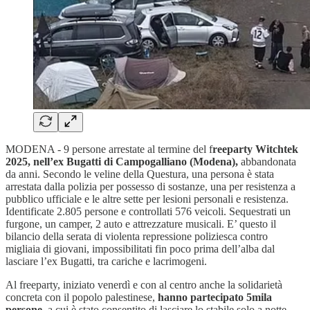
MODENA - 9 persone arrestate al termine del f
reeparty Witchtek
2025, nell’ex Bugatti di Campogalliano (Modena),
abbandonata
da anni. Secondo le veline della Questura, una persona è stata
arrestata dalla polizia per possesso di sostanze, una per resistenza a
pubblico ufficiale e le altre sette per lesioni personali e resistenza.
Identificate 2.805 persone e controllati 576 veicoli. Sequestrati un
furgone, un camper, 2 auto e attrezzature musicali. E’ questo il
bilancio della serata di violenta repressione poliziesca contro
migliaia di giovani, impossibilitati fin poco prima dell’alba dal
lasciare l’ex Bugatti, tra cariche e lacrimogeni.
Al freeparty, iniziato venerdì e con al centro anche la solidarietà
concreta con il popolo palestinese,
hanno partecipato 5mila
persone,
a cui è stato consentito di lasciare lo stabile solo a notte