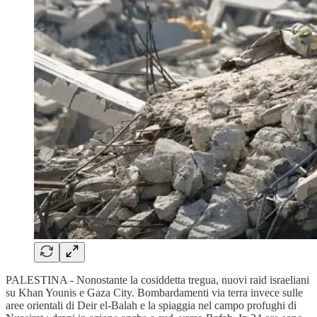
PALESTINA - Nonostante la cosiddetta tregua, nuovi raid israeliani
su Khan Younis e Gaza City. Bombardamenti via terra invece sulle
aree orientali di Deir el-Balah e la spiaggia nel campo profughi di