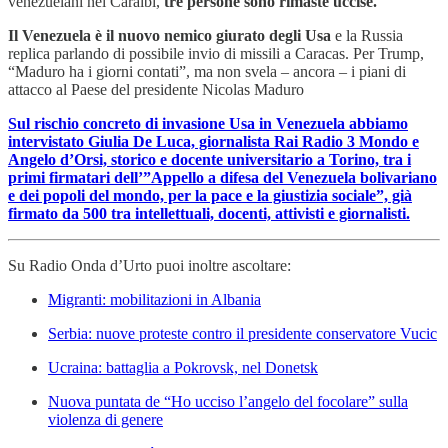
venezuelani nei Caraibi,
tre persone sono rimaste uccise.
Il Venezuela è il nuovo nemico giurato degli Usa
e la Russia
replica parlando di possibile invio di missili a Caracas. Per Trump,
“Maduro ha i giorni contati”, ma non svela – ancora – i piani di
attacco al Paese del presidente Nicolas Maduro
Sul rischio concreto di invasione Usa in Venezuela abbiamo
intervistato Giulia De Luca, giornalista Rai Radio 3 Mondo e
Angelo d’Orsi, storico e docente universitario a Torino, tra i
primi firmatari dell’”Appello a difesa del Venezuela bolivariano
e dei popoli del mondo, per la pace e la giustizia sociale”, già
firmato da 500 tra intellettuali, docenti, attivisti e giornalisti.
Su Radio Onda d’Urto puoi inoltre ascoltare:
Migranti: mobilitazioni in Albania
Serbia: nuove proteste contro il presidente conservatore Vucic
Ucraina: battaglia a Pokrovsk, nel Donetsk
Nuova puntata de “Ho ucciso l’angelo del focolare” sulla
violenza di genere