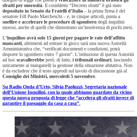
sfratti per morosità
. Il cosiddetto “Decreto sfratti” è già stato
depositato in Senato da Fratelli d’Italia
– la prima firma è del
senatore FdI Paolo Marcheschi – e, in cinque articoli, punta a
snellire e accelerare le procedure di sgombero
degli inquilini
morosi, anche di quelli che dimostrano un’insolvenza di pochi mesi.
L
’inquilino avrà solo 15 giorni per pagare le rate dell’affitto
mancanti
, altrimenti ad entrare in gioco sarà una nuova Autorità
Amministrativa che, “verificati documenti e condizioni, potrà
disporre lo sgombero entro 7 giorni”. L’istituzione di questa Autorità
ad hoc
scavallerebbe
però, di fatto,
i tribunali ordinari
, lasciando
unicamente ai manganelli la gestione della situazione abitativa. Non
è da escludere che il testo approdi sul tavolo di discussione già al
Consiglio dei Ministri, mercoledì 5 novembre
.
Su Radio Onda d’Urto, Silvia Paoluzzi, Segretaria nazionale
dell’Unione Inquilini, con la quale abbiamo guardato da vicino
questa nuova proposta di legge che “accelera gli sfratti invece di
garantire il passaggio da casa a casa”
.