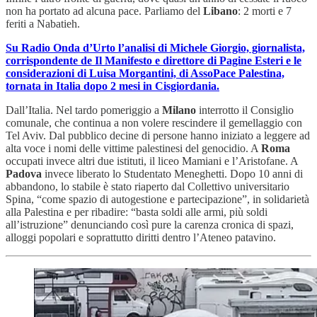
non ha portato ad alcuna pace. Parliamo del
Libano
: 2 morti e 7
feriti a Nabatieh.
Su Radio Onda d’Urto l’analisi di Michele Giorgio, giornalista,
corrispondente de Il Manifesto e direttore di Pagine Esteri e le
considerazioni di Luisa Morgantini, di AssoPace Palestina,
tornata in Italia dopo 2 mesi in Cisgiordania.
Dall’Italia. Nel tardo pomeriggio a
Milano
interrotto il Consiglio
comunale, che continua a non volere rescindere il gemellaggio con
Tel Aviv. Dal pubblico decine di persone hanno iniziato a leggere ad
alta voce i nomi delle vittime palestinesi del genocidio. A
Roma
occupati invece altri due istituti, il liceo Mamiani e l’Aristofane. A
Padova
invece liberato lo Studentato Meneghetti. Dopo 10 anni di
abbandono, lo stabile è stato riaperto dal Collettivo universitario
Spina, “come spazio di autogestione e partecipazione”, in solidarietà
alla Palestina e per ribadire: “basta soldi alle armi, più soldi
all’istruzione” denunciando così pure la carenza cronica di spazi,
alloggi popolari e soprattutto diritti dentro l’Ateneo patavino.