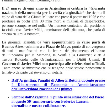
l’ultima moglie di Juan Domingo Perón.
Il 24 marzo di ogni anno in Argentina si celebra la “Giornata
nazionale della memoria per la verità e la giustizia”
che ricorda il
colpo di stato della Giunta Militare che prese il potere nel 1976 e che
produsse in pochi anni 30 mila morti e migliaia di desparecidos,
persone scomparse nel nulla. Un numero contestato dal presidente
fascioliberista Javier Milei, ammiratore della dittatura, che parla di
“meno di 9 mila vittime”.
La giornata, scandita da
vari appuntamenti in varie parti di
Buenos Aires, culminerà a Plaza de Mayo,
punto di convergenza
di tutti i manifestanti con la lettura del documento elaborato
dall’”Incontro per la Memoria, la Verità e la Giustizia” e dalla
Tavola Rotonda delle Organizzazioni per i Diritti Umani.
Il
Governo di Javier Milei non partecipa alle celebrazioni ufficiali.
Tante anche le iniziative che si tengono nelle scuole nonostante il
tentativo da parte del governo di vietarle.
Dall’Argentina, l’analisi di Alberta Bottini, docente presso
il Dipartimento di Economia e Amministrazione
dell’Universidad Nacional de Quilmes
.
Sempre dall’Argentina, il punto sulla situazione del Paese
in questo 50° anniversario con Federico Larsen,
giornalista e nostro collaboratore.