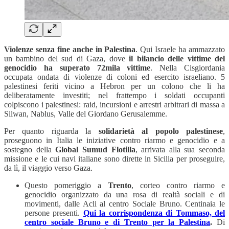
Violenze senza fine anche in Palestina
. Qui Israele ha ammazzato
un bambino del sud di Gaza, dove
il bilancio delle vittime del
genocidio ha superato 72mila vittime
. Nella Cisgiordania
occupata ondata di violenze di coloni ed esercito israeliano. 5
palestinesi feriti vicino a Hebron per un colono che li ha
deliberatamente investiti; nel frattempo i soldati occupanti
colpiscono i palestinesi: raid, incursioni e arrestri arbitrari di massa a
Silwan, Nablus, Valle del Giordano Gerusalemme.
Per quanto riguarda la
solidarietà al popolo palestinese
,
proseguono in Italia le iniziative contro riarmo e genocidio e a
sostegno della
Global Sumud Flotilla
, arrivata alla sua seconda
missione e le cui navi italiane sono dirette in Sicilia per proseguire,
da lì, il viaggio verso Gaza.
Questo pomeriggio a
Trento
, corteo contro riarmo e
genocidio organizzato da una rosa di realtà sociali e di
movimenti, dalle Acli al centro Sociale Bruno. Centinaia le
persone presenti.
Qui la corrispondenza di Tommaso, del
centro sociale Bruno e di Trento per la Palestina
.
Di