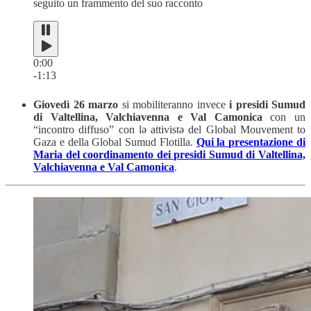
seguito un frammento del suo racconto
0:00
-1:13
Giovedì 26 marzo
si mobiliteranno invece
i presidi Sumud
di Valtellina, Valchiavenna e Val Camonica
con un
“incontro diffuso” con lə attivistə del Global Mouvement to
Gaza e della Global Sumud Flotilla.
Qui la presentazione di
Maria del coordinamento dei presidi Sumud di Valtellina,
Valchiavenna e Val Camonica
.