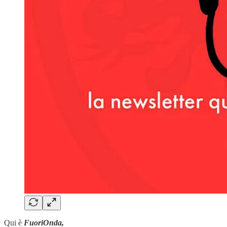
Qui è
FuoriOnda,