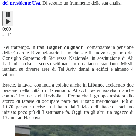
del presidente Usa
. Di seguito un frammento della sua analisi
0:00
-1:15
Nel frattempo, in Iran,
Bagher Zolghadr
- comandante in pensione
delle Guardie Rivoluzionarie Islamiche - è il nuovo segretario del
Consiglio Supremo di Sicurezza Nazionale, in sostituzione di Ali
Larijani, ucciso la scorsa settimana in un attacco israeliano. Missili
iraniani su diverse aree di Tel Aviv, danni a edifici e almeno 4
vittime.
Israele, tuttavia, continua a colpire anche in
Libano
, uccidendo due
persone nella città di Bshamoun. Attacchi aerei israeliani anche
contro Tiro, nel sud. Hezbollah afferma che il gruppo resisterà allo
sforzo di Israele di occupare parte del Libano meridionale. Più di
1.070 persone uccise in Libano dall’inizio dell’attacco israeliano
iniziato poco più di 3 settimane fa. Oggi, tra gli altri, un ragazzo di
15 anni ad Hasbaya.