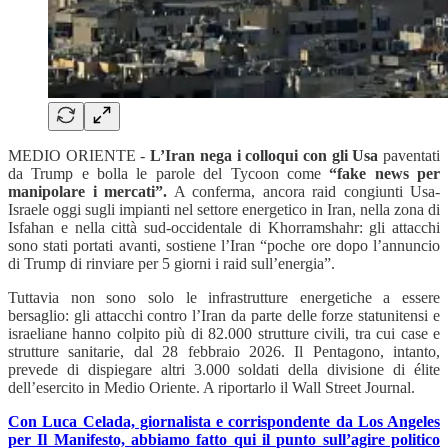
MEDIO ORIENTE -
L’Iran nega i colloqui con gli Usa
paventati
da Trump e bolla le parole del Tycoon come
“fake news per
manipolare i mercati”.
A conferma, ancora raid congiunti Usa-
Israele oggi sugli impianti nel settore energetico in Iran, nella zona di
Isfahan e nella città sud-occidentale di Khorramshahr: gli attacchi
sono stati portati avanti, sostiene l’Iran “poche ore dopo l’annuncio
di Trump di rinviare per 5 giorni i raid sull’energia”.
Tuttavia non sono solo le infrastrutture energetiche a essere
bersaglio: gli attacchi contro l’Iran da parte delle forze statunitensi e
israeliane hanno colpito più di 82.000 strutture civili, tra cui case e
strutture sanitarie, dal 28 febbraio 2026. Il Pentagono, intanto,
prevede di dispiegare altri 3.000 soldati della divisione di élite
dell’esercito in Medio Oriente. A riportarlo il Wall Street Journal.
Con Luca Celada, giornalista e corrispondente da Los Angeles
per Il Manifesto, abbiamo fatto qui il punto sull’agire politico