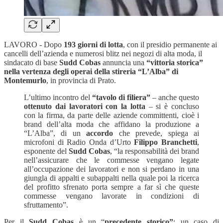
LAVORO - Dopo
193 giorni di lotta
, con il presidio permanente ai
cancelli dell’azienda e numerosi blitz nei negozi di alta moda, il
sindacato di base
Sudd Cobas
annuncia una
“vittoria storica”
nella vertenza degli operai della stireria “L’Alba” di
Montemurlo
, in provincia di Prato.
L’ultimo incontro del
“tavolo di filiera”
– anche questo
ottenuto dai lavoratori con la lotta
– si è concluso
con la firma, da parte delle aziende committenti, cioè i
brand dell’alta moda che affidano la produzione a
“L’Alba”, di un
accordo
che prevede, spiega ai
microfoni di Radio Onda d’Urto
Filippo Branchetti
,
esponente del
Sudd Cobas
, “la responsabilità dei brand
nell’assicurare che le commesse vengano legate
all’occupazione dei lavoratori e non si perdano in una
giungla di appalti e subappalti nella quale poi la ricerca
del profitto sfrenato porta sempre a far sì che queste
commesse vengano lavorate in condizioni di
sfruttamento”.
Per il
Sudd Cobas
è un “
precedente
storico”
: un caso di