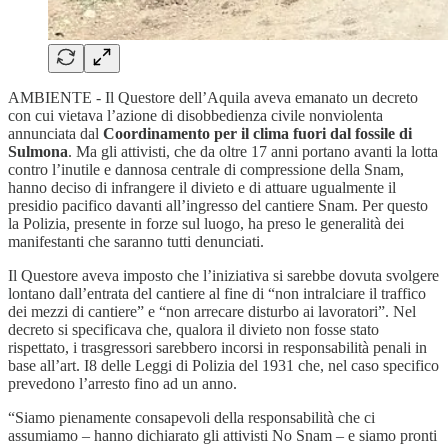
AMBIENTE - Il Questore dell’Aquila aveva emanato un decreto
con cui vietava l’azione di disobbedienza civile nonviolenta
annunciata dal
Coordinamento per il clima fuori dal fossile di
Sulmona
. Ma gli attivisti, che da oltre 17 anni portano avanti la lotta
contro l’inutile e dannosa centrale di compressione della Snam,
hanno deciso di infrangere il divieto e di attuare ugualmente il
presidio pacifico davanti all’ingresso del cantiere Snam. Per questo
la Polizia, presente in forze sul luogo, ha preso le generalità dei
manifestanti che saranno tutti denunciati.
Il Questore aveva imposto che l’iniziativa si sarebbe dovuta svolgere
lontano dall’entrata del cantiere al fine di “non intralciare il traffico
dei mezzi di cantiere” e “non arrecare disturbo ai lavoratori”. Nel
decreto si specificava che, qualora il divieto non fosse stato
rispettato, i trasgressori sarebbero incorsi in responsabilità penali in
base all’art. I8 delle Leggi di Polizia del 1931 che, nel caso specifico
prevedono l’arresto fino ad un anno.
“Siamo pienamente consapevoli della responsabilità che ci
assumiamo – hanno dichiarato gli attivisti No Snam – e siamo pronti