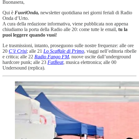
Buonasera,
Qui è
FuoriOnda,
newsletter quotidiana nei giorni feriali di Radio
Onda d’Urto.
A cura della redazione informativa, viene pubblicata non appena
chiudiamo la porta della Radio alle 20: come tutte le email,
tu la
puoi leggere quando vuoi
!
Le trasmissioni, intanto, proseguono sulle nostre frequenze: alle ore
20
C’è Crisi
; alle 21
Lo Scaffale di Primo
, viaggi nell’editoria ribelle
e critica; alle 22
Radio Fango FM
, nuove uscite dall’underground
hardcore punk; alle 23
FatBeat
, musica elettronica; alle 00
Undersound (replica)
.