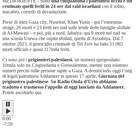
MEDIORIENTE - Sono
una cinquantina i palestinesi uccisi e un
centinaio quelli feriti in 24 ore dai raid israeliani
con il solito,
macabro, corredo di devastazione.
Prese di mira Gaza city, Nuseirat, Khan Yunis - qui l’ennesima
strage, 26 morti e 23 feriti nei raid sulle tende delle famiglie sfollate
di Al-Mawasi – e poi, più a nord, Jabalya: qui 9 morti nel raid su
una scuola Unrwa che ospita sfollati, quella di Ayoubiya. Dal 7
ottobre 2023, il genocidio criminale di Tel Aviv ha fatto 51.065
morti ufficiali e quasi 117mila feriti.
Ci sono poi i
prigionieri palestinesi
, un numero spropositato:
10mila solo tra Cisgiordania e Gerusalemme, mentre non esistono
numeri precisi sulle persone rapite a Gaza. A denunciarlo oggi l’ong
di legali palestinesi Addameer in questo 17 aprile,
Giornata del
prigioniero palestinese
.
Su Radio Onda d’Urto abbiamo
tradotto e trasmesso l’appello di oggi lanciato da Addameer.
Potete ascoltarlo qui.
0:00
-7:59