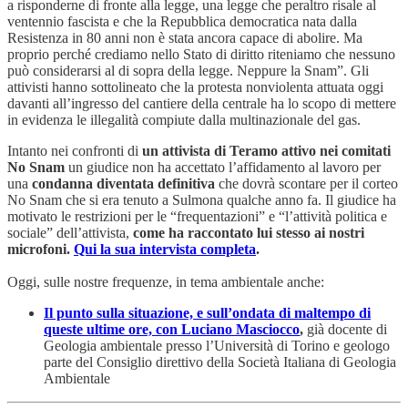
a risponderne di fronte alla legge, una legge che peraltro risale al
ventennio fascista e che la Repubblica democratica nata dalla
Resistenza in 80 anni non è stata ancora capace di abolire. Ma
proprio perché crediamo nello Stato di diritto riteniamo che nessuno
può considerarsi al di sopra della legge. Neppure la Snam”. Gli
attivisti hanno sottolineato che la protesta nonviolenta attuata oggi
davanti all’ingresso del cantiere della centrale ha lo scopo di mettere
in evidenza le illegalità compiute dalla multinazionale del gas.
Intanto nei confronti di
un attivista di Teramo attivo nei comitati
No Snam
un giudice non ha accettato l’affidamento al lavoro per
una
condanna diventata definitiva
che dovrà scontare per il corteo
No Snam che si era tenuto a Sulmona qualche anno fa. Il giudice ha
motivato le restrizioni per le “frequentazioni” e “l’attività politica e
sociale” dell’attivista,
come ha raccontato lui stesso ai nostri
microfoni.
Qui la sua intervista completa
.
Oggi, sulle nostre frequenze, in tema ambientale anche:
Il punto sulla situazione, e sull’ondata di maltempo di
queste ultime ore, con Luciano Masciocco
,
già docente di
Geologia ambientale presso l’Università di Torino e geologo
parte del Consiglio direttivo della Società Italiana di Geologia
Ambientale