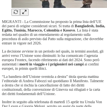
MIGRANTI - La Commissione ha proposto la prima lista dell’UE
dei paesi di origine considerati sicuri. Si tratta di
Bangladesh, India,
Egitto, Tunisia, Marocco, Colombia e Kosovo
. La lista è stata
redatta nel quadro di un emendamento al regolamento sulla
procedura di asilo previsto dal Patto sulla migrazione, che dovrebbe
entrare in vigore nel 2026.
La decisione avviene in un periodo nel quale
,
in termini assoluti, gli
arrivi verso l’Unione sono diminuiti: lo ha comunicato l’agenzia
europea Frontex, facendo riferimento ai dati del 2024. Sono però
aumentati i
morti in viaggio e i prigionieri nei campi
ai confini
europei, in primis quelli libici.
“La bandiera dell’Unione sventola a destra” titola questa mattina
l’editoriale di Andrea Fabozzi sul quotidiano Il Manifesto. Talmente
a destra che si rischia la cancellazione di fatto dei diritti
costituzionali, della convenzione di Ginevra sui rifugiati e la carta
dei diritti fondamentali dell’Unione.
Inoltre in seguito alla telefonata di martedì 15 aprile tra Ursula Von
Der Leyen e Giorgia Meloni, servito un assist da parte della