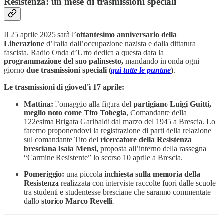
Resistenza: un mese di trasmissioni speciali
Il 25 aprile 2025 sarà l’
ottantesimo anniversario della
Liberazione
d’Italia dall’occupazione nazista e dalla dittatura
fascista. Radio Onda d’Urto dedica a questa data la
programmazione del suo palinsesto,
mandando in onda ogni
giorno
due trasmissioni speciali (
qui tutte le puntate
)
.
Le trasmissioni di gioved'ì 17 aprile:
Mattina:
l’omaggio alla figura del
partigiano Luigi Guitti,
meglio noto come Tito Tobegia
, Comandante della
122esima Brigata Garibaldi dal marzo del 1945 a Brescia. Lo
faremo proponendovi la registrazione di parti della relazione
sul comandante Tito del
ricercatore della Resistenza
bresciana Isaia Mensi,
proposta all’interno della rassegna
“Carmine Resistente” lo scorso 10 aprile a Brescia.
Pomeriggio:
una piccola
inchiesta sulla memoria della
Resistenza
realizzata con interviste raccolte fuori dalle scuole
tra studenti e studentesse bresciane che saranno commentate
dallo
storico Marco Revelli
.