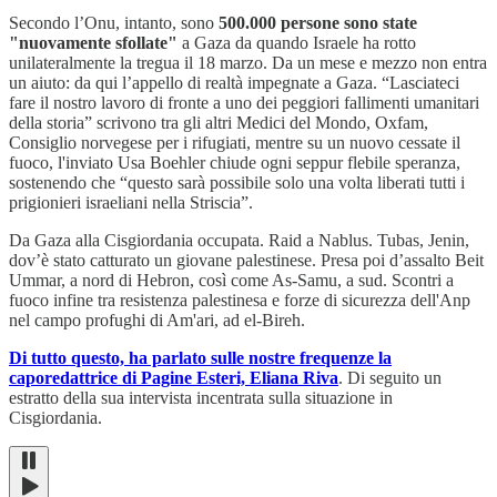
Secondo l’Onu, intanto, sono
500.000 persone sono state
"nuovamente sfollate"
a Gaza da quando Israele ha rotto
unilateralmente la tregua il 18 marzo. Da un mese e mezzo non entra
un aiuto: da qui l’appello di realtà impegnate a Gaza. “Lasciateci
fare il nostro lavoro di fronte a uno dei peggiori fallimenti umanitari
della storia” scrivono tra gli altri Medici del Mondo, Oxfam,
Consiglio norvegese per i rifugiati, mentre su un nuovo cessate il
fuoco, l'inviato Usa Boehler chiude ogni seppur flebile speranza,
sostenendo che “questo sarà possibile solo una volta liberati tutti i
prigionieri israeliani nella Striscia”.
Da Gaza alla Cisgiordania occupata. Raid a Nablus. Tubas, Jenin,
dov’è stato catturato un giovane palestinese. Presa poi d’assalto Beit
Ummar, a nord di Hebron, così come As-Samu, a sud. Scontri a
fuoco infine tra resistenza palestinesa e forze di sicurezza dell'Anp
nel campo profughi di Am'ari, ad el-Bireh.
Di tutto questo, ha parlato sulle nostre frequenze la
caporedattrice di Pagine Esteri, Eliana Riva
. Di seguito un
estratto della sua intervista incentrata sulla situazione in
Cisgiordania.