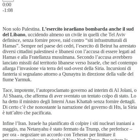
0:00
-1:08
Non solo Palestina.
L’esercito israeliano bombarda anche il sud
del Libano
, uccidendo almeno un civile in quelli che Tel Aviv
definisce, senza fornire prove, raid contro “siti infrastrutturali di
Hamas”. Sempre nel paese dei cedri, l’esercito di Beirut ha arrestato
diversi cittadini palestinesi e libanesi con l’accusa di essere legati ad
Hamas e alla Fratellanza musulmana. Secondo l’accusa avrebbero
lanciato missili dal territorio libanese verso Israele, che nel contempo
allarga l’invasione via terra del sud-ovest della Siria. Incursioni di
fanteria si segnalano attorno a Qunaytra in direzione della valle del
fiume Yarmuk.
Tace, impotente, l’autoproclamato governo ad interim di Al Jolani, o
Al Shaara, che afferma di aver sventato un tentato colpo di stato. Lo
ha detto il ministro degli Interni Anas Khattab senza fornire dettagli.
Di certo c’è che nonostante la narrazione del governo di Hts, la Siria
è tutt’altro che pacificata.
Infine l’Iran. Israele ha pianificato di colpire i siti nucleari iraniani a
maggio, ma Netanyahu è stato fermato da Trump, che preferisce –
per ora - negoziare un accordo con Teheran per limitare il