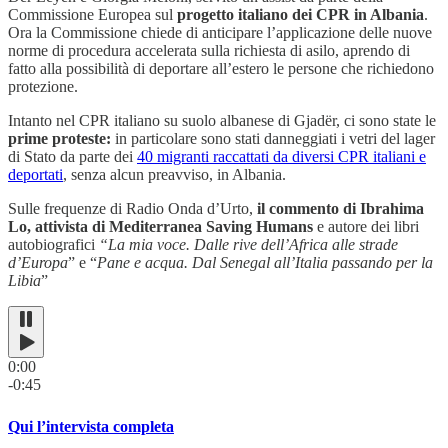
Commissione Europea sul
progetto italiano dei CPR in Albania
.
Ora la Commissione chiede di anticipare l’applicazione delle nuove
norme di procedura accelerata sulla richiesta di asilo, aprendo di
fatto alla possibilità di deportare all’estero le persone che richiedono
protezione.
Intanto nel CPR italiano su suolo albanese di Gjadër, ci sono state le
prime proteste:
in particolare sono stati danneggiati i vetri del lager
di Stato da parte dei
40 migranti raccattati da diversi CPR italiani e
deportati
, senza alcun preavviso, in Albania.
Sulle frequenze di Radio Onda d’Urto,
il commento di Ibrahima
Lo, attivista di Mediterranea Saving Humans
e autore dei libri
autobiografici
“La mia voce. Dalle rive dell’Africa alle strade
d’Europa
” e “
Pane e acqua. Dal Senegal all’Italia passando per la
Libia
”
0:00
-0:45
Qui l’intervista completa