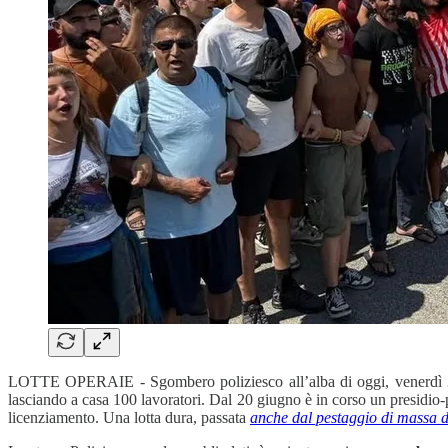
LOTTE OPERAIE - Sgombero poliziesco all’alba di oggi, venerdì 
lasciando a casa 100 lavoratori. Dal 20 giugno è in corso un presidio
licenziamento. Una lotta dura, passata
anche dal pestaggio di massa d