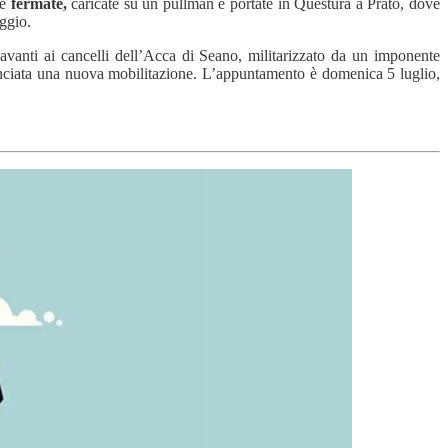
te
fermate,
caricate su un pullman e portate in Questura a Prato, dove
iggio.
 davanti ai cancelli dell’Acca di Seano, militarizzato da un imponente
annunciata una nuova mobilitazione. L’appuntamento è domenica 5 luglio,