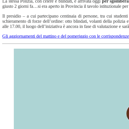
La stessa Polizia, con celere e blindati, è arrivata oggi
per sgomberar
giusto 2 giorni fa…si era aperto in Provincia il tavolo istituzionale pe
Il presidio – a cui partecipano centinaia di persone, tra cui student
schieramento di forze dell’ordine: otto blindati, volanti della polizi
alle 17.00, il luogo dell’iniziativa è ancora in fase di valutazione e s
Gli aggiornamenti del mattino e del pomeriggio con le corrispondenze