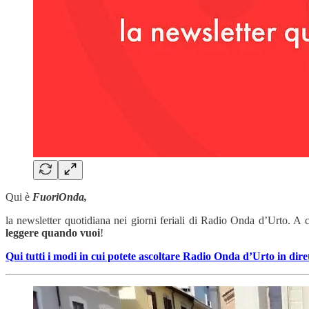
Qui è
FuoriOnda,
la newsletter quotidiana nei giorni feriali di Radio Onda d’Urto. A 
leggere quando vuoi
!
Qui tutti i modi in cui potete ascoltare Radio Onda d’Urto in dire