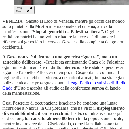
VENEZIA - Sabato al Lido di Venezia, mentre gli occhi del mondo
sono puntati sulla Mostra internazionale del cinema, arriva la
manifestazione
“Stop al genocidio – Palestina libera”.
Oggi le
realtà promotrici hanno voluto ribadire la necessità di puntare i
riflettori sul genocidio in corso a Gaza e sulla complicità dei governi
occidentali.
A Gaza non si è di fronte a una generica “guerra”, ma a un
genocidio deliberato.
«Israele sta annientando Gaza e la Palestina:
ogni limite di umanità e di diritto internazionale è stato superato» si
legge nell’appello. Allo stesso tempo, in Cisgiordania continua il
regime di apartheid e la violenza dei coloni armati, in una strategia di
pulizia etnica che prosegue da anni.
Leggi l’articolo sul sito di Radio
Onda
d’Urto e ascolta gli audio della conferenza stampa di lancio
della manifestazione.
Oggi l’esercito di occupazione israeliano ha condotto una lunga
incursione a Nablus, in Cisgiordania, che ha visto il
dispiegamento
di veicoli blindati, droni e cecchini.
L’attacco militare, durato più
di dieci ore
, ha causato almeno 80 feriti
tra la popolazione locale,
mentre in altre aree della Cisgiordania, come Ramallah, sono stati
registrati scontri tra l’esercito israeliano e i palestinesi. Gli obiettivi