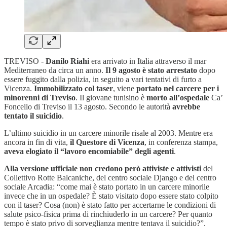
TREVISO -
Danilo Riahi
era arrivato in Italia attraverso il mar
Mediterraneo da circa un anno.
Il 9 agosto è stato arrestato
dopo
essere fuggito dalla polizia, in seguito a vari tentativi di furto a
Vicenza.
Immobilizzato col taser
, viene
portato nel carcere per i
minorenni di Treviso
. Il giovane tunisino è
morto all’ospedale
Ca’
Foncello di Treviso il 13 agosto. Secondo le autorità
avrebbe
tentato il suicidio
.
L’ultimo suicidio in un carcere minorile risale al 2003. Mentre era
ancora in fin di vita,
il Questore di Vicenza
, in conferenza stampa,
aveva elogiato il “lavoro encomiabile” degli agenti
.
Alla versione ufficiale non credono però attiviste e attivisti
del
Collettivo Rotte Balcaniche, del centro sociale Django e del centro
sociale Arcadia: “come mai è stato portato in un carcere minorile
invece che in un ospedale? È stato visitato dopo essere stato colpito
con il taser? Cosa (non) è stato fatto per accertarne le condizioni di
salute psico-fisica prima di rinchiuderlo in un carcere? Per quanto
tempo è stato privo di sorveglianza mentre tentava il suicidio?”.