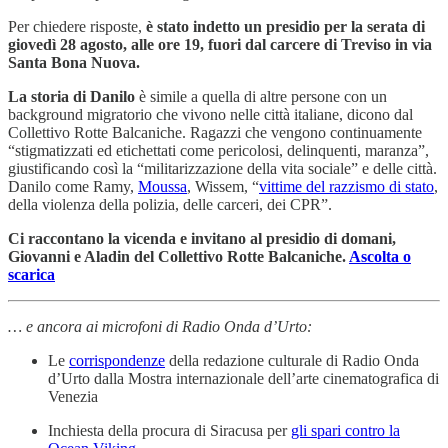
Per chiedere risposte,
è stato indetto un presidio per la serata di
giovedì 28 agosto, alle ore 19, fuori dal carcere di Treviso in via
Santa Bona Nuova.
La storia di Danilo
è simile a quella di altre persone con un
background migratorio che vivono nelle città italiane, dicono dal
Collettivo Rotte Balcaniche. Ragazzi che vengono continuamente
“stigmatizzati ed etichettati come pericolosi, delinquenti, maranza”,
giustificando così la “militarizzazione della vita sociale” e delle città.
Danilo come Ramy,
Moussa
, Wissem, “
vittime del razzismo di stato
,
della violenza della polizia, delle carceri, dei CPR”.
Ci raccontano la vicenda e invitano al presidio di domani,
Giovanni e Aladin del Collettivo Rotte Balcaniche.
Ascolta o
scarica
… e ancora ai microfoni di Radio Onda d’Urto:
Le
corrispondenze
della redazione culturale di Radio Onda
d’Urto dalla Mostra internazionale dell’arte cinematografica di
Venezia
Inchiesta della procura di Siracusa per
gli spari contro la