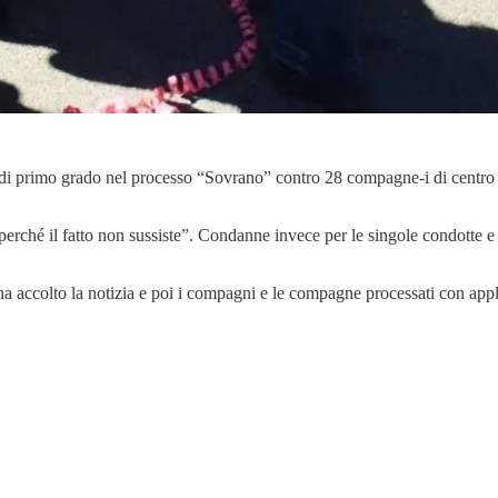
 di primo grado nel processo “Sovrano” contro 28 compagne-i di centr
erché il fatto non sussiste”. Condanne invece per le singole condotte e ip
o, ha accolto la notizia e poi i compagni e le compagne processati con ap