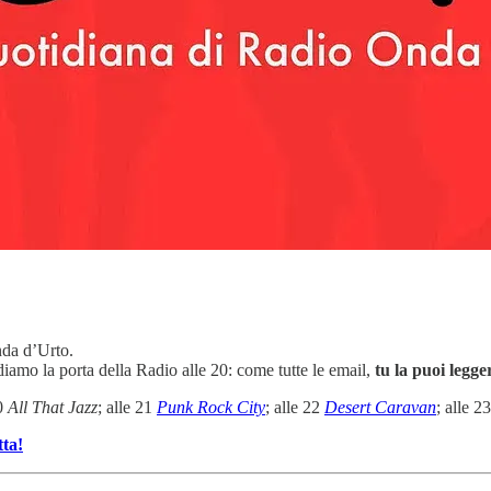
nda d’Urto.
iamo la porta della Radio alle 20: come tutte le email,
tu la puoi legg
20
All That Jazz
; alle 21
Punk Rock City
; alle 22
Desert Caravan
; alle 2
tta!