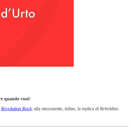
ere quando vuoi
!
3
Revolution
Rock
; alla mezzanotte, infine, la replica di
Rebeldias
.