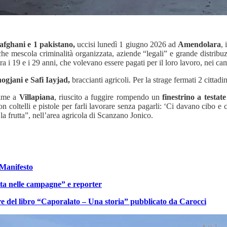
 afghani e 1 pakistano,
uccisi lunedì 1 giugno 2026 ad
Amendolara
, 
 che mescola criminalità organizzata, aziende “legali” e grande distribu
ra i 19 e i 29 anni, che volevano essere pagati per il loro lavoro, nei cam
gjani e Safi Iayjad,
braccianti agricoli. Per la strage fermati 2 cittadin
time a
Villapiana
, riuscito a fuggire rompendo un
finestrino a testate
on coltelli e pistole per farli lavorare senza pagarli: ‘Ci davano cibo e
a frutta”, nell’area agricola di Scanzano Jonico.
l Manifesto
otta nelle campagne” e reporter
ore del libro “Caporalato – Una storia” pubblicato da Carocci