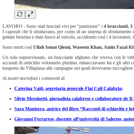
LAVORO - Sono stati bruciati vivi per “punizione” i
4 braccianti, 3
I caporali che li sfruttavano, per conto di un sistema di sfruttamento
gettato benzina e dato fuoco al veicolo, uccidendo così i 4 lavoratori, t
Sono morti così
Ullah Ismat Qiemi, Waseem Khan, Amin Fazal Kho
Un solo sopravvissuto, un bracciante afghano che viveva con le vit
accusati di omicidio volontario plurimo, minacciavano lui e gli altri c
trasporto da Villapiana alle campagne nei quali dovevamo raccogliere l
Ai nostri microfoni i commenti di
Caterina Vaiti, segretaria generale Flai Cgil Calabria;
Silvio Messinetti, giornalista calabrese e collaboratore de I
Sara Manisera, autrice del libro “Racconti di schiavitù e l
Giovanni Ferrarese, docente all’università di Salerno, aut