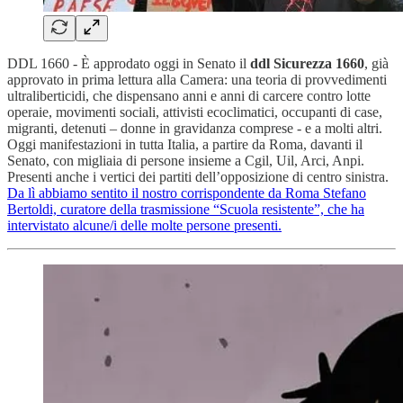
DDL 1660 - È approdato oggi in Senato il
ddl Sicurezza 1660
, già
approvato in prima lettura alla Camera: una teoria di provvedimenti
ultraliberticidi, che dispensano anni e anni di carcere contro lotte
operaie, movimenti sociali, attivisti ecoclimatici, occupanti di case,
migranti, detenuti – donne in gravidanza comprese - e a molti altri.
Oggi manifestazioni in tutta Italia, a partire da Roma, davanti il
Senato, con migliaia di persone insieme a Cgil, Uil, Arci, Anpi.
Presenti anche i vertici dei partiti dell’opposizione di centro sinistra.
Da lì abbiamo sentito il nostro corrispondente da Roma Stefano
Bertoldi, curatore della trasmissione “Scuola resistente”, che ha
intervistato alcune/i delle molte persone presenti.