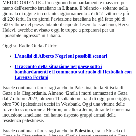
MEDIO ORIENTE - Proseguono bombardamenti e massacri per
mano dell'esercito israeliano in
Libano
. Il bilancio - soltanto nella
giornata di oggi e in costante aggiornamento - è di 51 vittime e più
di 220 feriti. In tre giorni l’aviazione israeliana ha già fatto più di
600 vittime nel paese. Intanto il capo dell'esercito israeliano, Herzi
Halevi, avrebbe avvisato oggi le truppe a prepararsi per un
"possibile ingresso" in Libano.
Oggi su Radio Onda d’Urto:
L’analisi di Alberto Negri sui possibili scenari
Il racconto della situazione nel paese sotto i
bombardamenti e il commento sul ruolo di Hezbollah con
Lorenzo Forlani
Israele continua a fare stragi anche in Palestina, tra la Striscia di
Gaza e la Cisgiordania. Almeno 42mila i morti ammazzati a Gaza
dal 7 ottobre 2023, almeno 11 soltanto nei raid di oggi pomeriggio,
oltre 700 i palestinesi uccisi in Westbank. Oggi una vittima delle
forze di occupazione a Hebron, un'altra a Jenin, durante l'ennesima
incursione israeliana, cui hanno risposto gruppi armati della
resistenza palestinese.
Israele continua a fare stragi anche in
Palestina
, tra la Striscia di